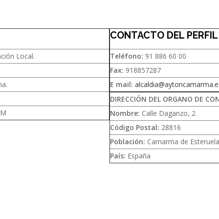
CONTACTO DEL PERFI
ción Local.
Teléfono:
91 886 60 00
Fax:
918857287
a.
E mail:
alcaldia@aytoncamarma.e
DIRECCIÓN DEL ORGANO DE CO
CM
Nombre:
Calle Daganzo, 2
Código Postal:
28816
Población:
Camarma de Esteruel
País:
España